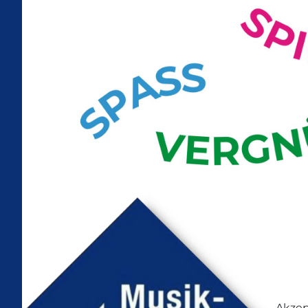
Diese W
Akzep