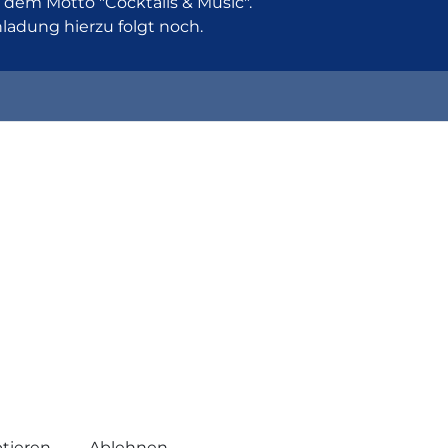
m Motto "Cocktails & Music".
ladung hierzu folgt noch.
ebsite verwendet Cookies, um die Funktionalität zu ver
tieren
Ablehnen