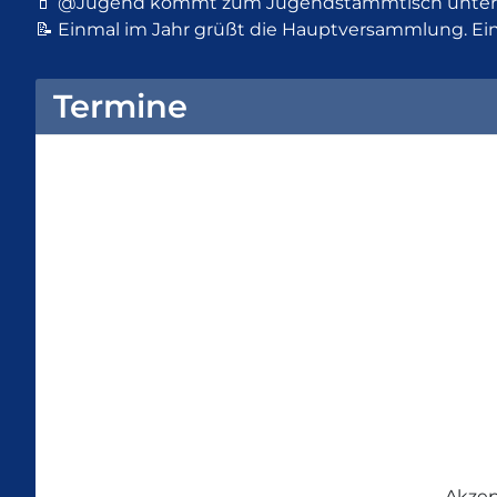
🧃 @Jugend kommt zum Jugendstammtisch unter de
📝 Einmal im Jahr grüßt die Hauptversammlung. Ein
Termine
Diese W
Akzep