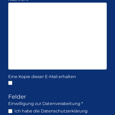
Eine Kopie dieser E-Mail erhalten
Felder
Einwilligung zur Datenverabeitung
*
Einwilligung zur Datenverabeitung
Ich habe die
Datenschutzerklärung