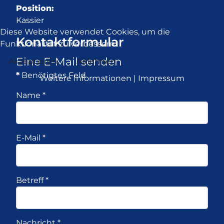
Position:
Kassier
Diese Website verwendet Cookies, um die
Kontaktformular
Funktionalität zu verbessern.
Eine E-Mail senden
Akzeptieren
Ablehnen
*
Benötigtes Feld
Weitere Informationen
|
Impressum
Name
*
E-Mail
*
Betreff
*
Nachricht
*