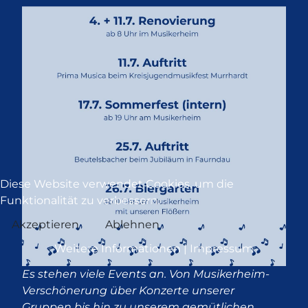
Diese Website verwendet Cookies, um die
Funktionalität zu verbessern.
Akzeptieren
Ablehnen
Weitere Informationen
|
Impressum
Es stehen viele Events an. Von Musikerheim-
Verschönerung über Konzerte unserer
Gruppen bis hin zu unserem gemütlichen