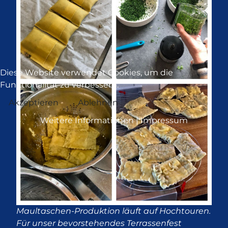
Diese Website verwendet Cookies, um die
Funktionalität zu verbessern.
Akzeptieren
Ablehnen
Weitere Informationen
|
Impressum
Maultaschen-Produktion läuft auf Hochtouren.
Für unser bevorstehendes Terrassenfest